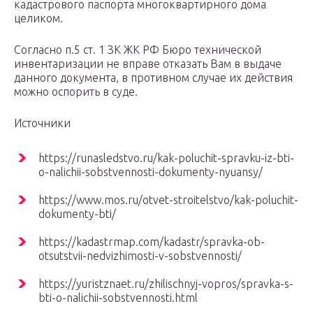
кадастрового паспорта многоквартирного дома
целиком.
Согласно п.5 ст. 1 ЗК ЖК РФ Бюро технической
инвентаризации не вправе отказать Вам в выдаче
данного документа, в противном случае их действия
можно оспорить в суде.
Источники
https://runasledstvo.ru/kak-poluchit-spravku-iz-bti-
o-nalichii-sobstvennosti-dokumenty-nyuansy/
https://www.mos.ru/otvet-stroitelstvo/kak-poluchit-
dokumenty-bti/
https://kadastrmap.com/kadastr/spravka-ob-
otsutstvii-nedvizhimosti-v-sobstvennosti/
https://yuristznaet.ru/zhilischnyj-vopros/spravka-s-
bti-o-nalichii-sobstvennosti.html