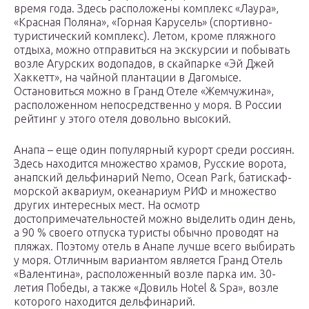
время года. Здесь расположены комплекс «Лаура»,
«Красная Поляна», «Горная Карусель» (спортивно-
туристический комплекс). Летом, кроме пляжного
отдыха, можно отправиться на экскурсии и побывать
возле Агурских водопадов, в скайпарке «Эй Джей
Хаккетт», на чайной плантации в Дагомысе.
Остановиться можно в Гранд Отеле «Жемчужина»,
расположенном непосредственно у моря. В России
рейтинг у этого отеля довольно высокий.
Анапа – еще один популярный курорт среди россиян.
Здесь находится множество храмов, Русские ворота,
анапский дельфинарий Nemo, Ocean Park, батискаф-
морской аквариум, океанариум РИФ и множество
других интересных мест. На осмотр
достопримечательностей можно выделить один день,
а 90 % своего отпуска туристы обычно проводят на
пляжах. Поэтому отель в Анапе лучше всего выбирать
у моря. Отличным вариантом является Гранд Отель
«Валентина», расположенный возле парка им. 30-
летия Победы, а также «Довиль Hotel & Spa», возле
которого находится дельфинарий.