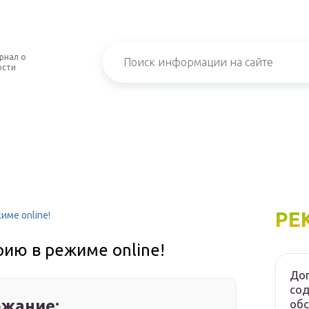
рнал о
ости
РЕ
име online!
ию в режиме online!
Дог
сод
жание:
об