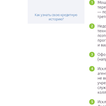
Моше
теря
— по
Как узнать свою кредитную
трет
историю?
Недо
техн
поэт
прог
и ва
Офор
(нап
Искл
аген
не в
учре
служ
колл
Искл