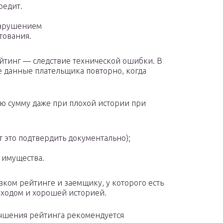
редит.
нарушением
тования.
ейтинг — следствие технической ошибки. В
е данные плательщика повторно, когда
ю сумму даже при плохой истории при
т это подтвердить документально);
 имущества.
ком рейтинге и заемщику, у которого есть
оходом и хорошей историей.
лучшения рейтинга рекомендуется