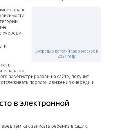
имеет право
зависимости
атегории
ане
е очереди
ы и
Очередь в детский сад в москве в
2021 году
нкеты,
ть, как это
ого зарегистрировали на сайте, получит
 отслеживать порядок движения очереди и
сто в электронной
перед тем как записать ребенка в садик,