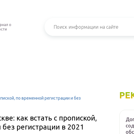
рнал о
ости
РЕ
опиской, по временной регистрации и без
кве: как встать с пропиской,
Дог
сод
 без регистрации в 2021
об