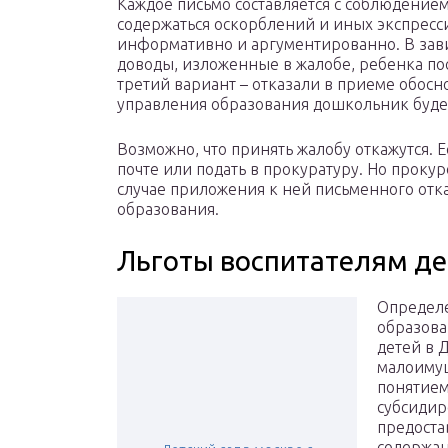
Каждое письмо составляется с соблюдением
содержаться оскорблений и иных экспресс
информативно и аргументированно. В зави
доводы, изложенные в жалобе, ребенка пос
третий вариант – отказали в приеме обос
управления образования дошкольник будет 
Возможно, что принять жалобу откажутся. Е
почте или подать в прокуратуру. Но проку
случае приложения к ней письменного отк
образования.
Льготы воспитателям де
Определе
образова
детей в 
малоимущ
понятием
субсидир
предоста
содержан