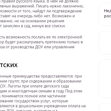
 правил русского языка. В нем не должно
ивных выражений. Писать нужно лаконично,
Нед
симости от того, найдут ли подтверждение
рос
тавят на очередь либо нет. Возможен и
нованно, но на основании решения
зачислен в сад, минуя все списки.
сть возможность послать ее по электронной
рор будет рассматривать претензию только в
аза от руководства ДОУ или управления
тских
нные преимущества предоставляются: при
нии групп; при содержании и образовании
ДОУ. Льготы при оплате детского сада
им и многодетным семьям в году Под этим
 понимается полное или частичное
ование государством услуг, которые
вляются в дошкольном учреждении оплата на
ие ДОУ, питание, развитие и т.