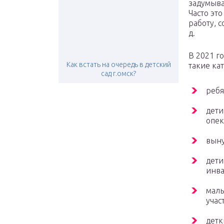
задумыва
Часто эт
работу, 
д.
В 2021 г
Как встать на очередь в детский
такие ка
сад г.омск?
ребя
дети
опек
вын
дети
инва
малы
учас
детк